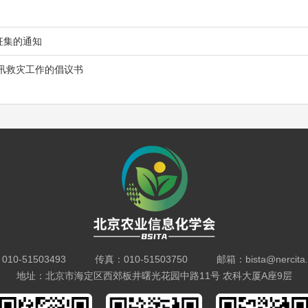
征集的通知
汛救灾工作的倡议书
10-51503493 传真：010-51503750 邮箱：bista@nercita.o
地址：北京市海定区西郊板井曙光花园中路11号 农科大厦A座9层