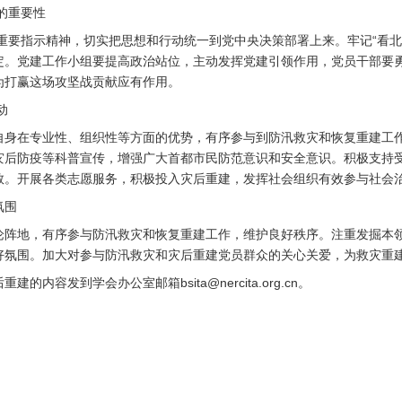
的重要性
指示精神，切实把思想和行动统一到党中央决策部署上来。牢记“看北
定。党建工作小组要提高政治站位，主动发挥党建引领作用，党员干部要
为打赢这场攻坚战贡献应有作用。
动
在专业性、组织性等方面的优势，有序参与到防汛救灾和恢复重建工作
灾后防疫等科普宣传，增强广大首都市民防范意识和安全意识。积极支持
救。开展各类志愿服务，积极投入灾后重建，发挥社会组织有效参与社会
氛围
地，有序参与防汛救灾和恢复重建工作，维护良好秩序。注重发掘本领
好氛围。加大对参与防汛救灾和灾后重建党员群众的关心关爱，为救灾重
发到学会办公室邮箱bsita@nercita.org.cn。