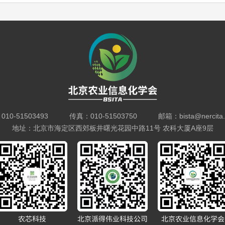
10-51503493 传真：010-51503750 邮箱：bista@nercita.o
地址：北京市海定区西郊板井曙光花园中路11号 农科大厦A座9层